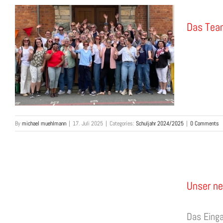
Das Tea
By
michael muehlmann
|
17. Juli 2025
|
Categories:
Schuljahr 2024/2025
|
0 Comments
Unser ne
Das Einga