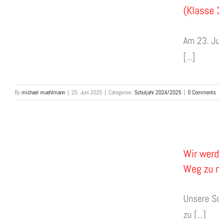
(Klasse 
Am 23. J
[...]
By
michael muehlmann
|
25. Juni 2025
|
Categories:
Schuljahr 2024/2025
|
0 Comments
Wir werd
Weg zu m
Unsere Sc
zu [...]