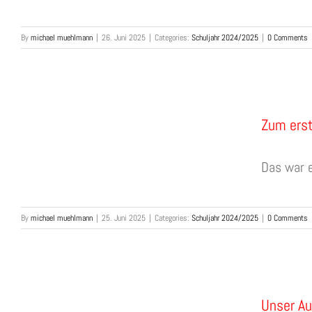
By
michael muehlmann
|
26. Juni 2025
|
Categories:
Schuljahr 2024/2025
|
0 Comments
Zum ers
Das war e
By
michael muehlmann
|
25. Juni 2025
|
Categories:
Schuljahr 2024/2025
|
0 Comments
)
Unser Au