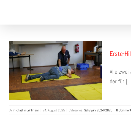
Skip
to
content
Erste-Hi
Alle zwei
der für [...
By
michael muehlmann
|
24. August 2025
|
Categories:
Schuljahr 2024/2025
|
0 Commen