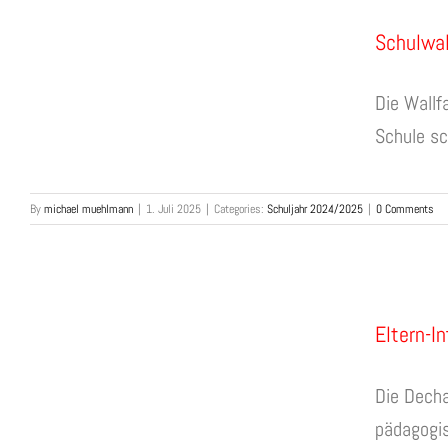
Schulwa
Die Wall
Schule sch
By
michael muehlmann
|
1. Juli 2025
|
Categories:
Schuljahr 2024/2025
|
0 Comments
Eltern-I
Die Decha
pädagogis