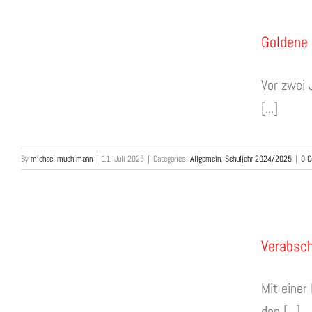
Goldene 
Vor zwei 
[...]
By
michael muehlmann
|
11. Juli 2025
|
Categories:
Allgemein
,
Schuljahr 2024/2025
|
0 
Verabsch
Mit einer
den [...]