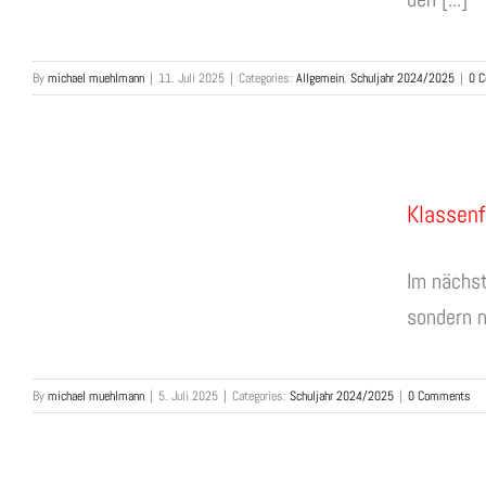
By
michael muehlmann
|
11. Juli 2025
|
Categories:
Allgemein
,
Schuljahr 2024/2025
|
0 
Klassenf
Im nächst
sondern nu
By
michael muehlmann
|
5. Juli 2025
|
Categories:
Schuljahr 2024/2025
|
0 Comments