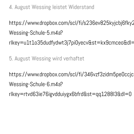
4. August Wessing leistet Widerstand
https://www.dropbox.com/scl/fi/s236ev825kyjcbj6fky
Wessing-Schule-5.m4a?
rlkey=u1t1o35dudfydwt3j7pi0yecv&st=kx9cmceo&dl
5. August Wessing wird verhaftet
https://www.dropbox.com/scl/fi/346vzf3zidm5pe0ccj
Wessing-Schule-6.m4a?
rlkey=rtvd63ie76igvdduiygx6bfrd&st=qq1288l3&dl=0