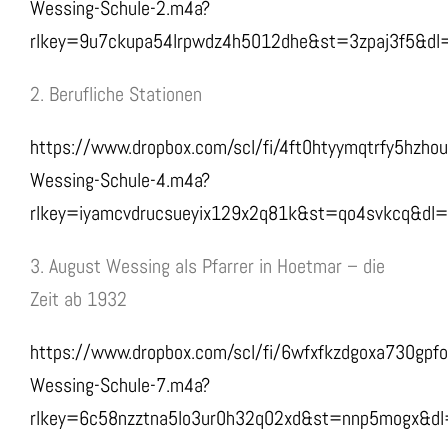
Wessing-Schule-2.m4a?
rlkey=9u7ckupa54lrpwdz4h5012dhe&st=3zpaj3f5&dl
2. Berufliche Stationen
https://www.dropbox.com/scl/fi/4ft0htyymqtrfy5hzho
Wessing-Schule-4.m4a?
rlkey=iyamcvdrucsueyix129x2q81k&st=qo4svkcq&dl
3. August Wessing als Pfarrer in Hoetmar – die
Zeit ab 1932
https://www.dropbox.com/scl/fi/6wfxfkzdgoxa730gpf
Wessing-Schule-7.m4a?
rlkey=6c58nzztna5lo3ur0h32q02xd&st=nnp5mogx&d