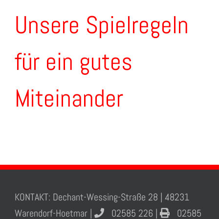
Unsere Spielregeln
für ein gutes
Miteinander
KONTAKT: Dechant-Wessing-Straße 28 | 48231
Warendorf-Hoetmar |
02585 226 |
02585