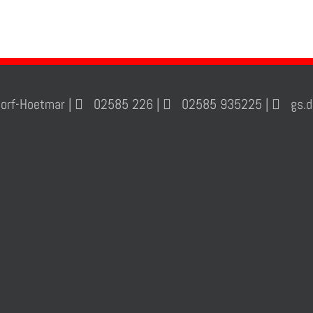
orf-Hoetmar |
02585 226 |
02585 935225 |
gs.de