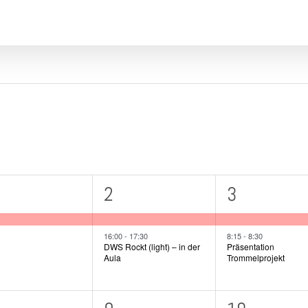
ttwoch
D
Donnerstag
F
Freitag
2
2
2
3
ranstaltung,
Veranstaltungen,
Veranstalt
16:00
-
17:30
8:15
-
8:30
DWS Rockt (light) – in der
Präsentation
Aula
Trommelprojekt