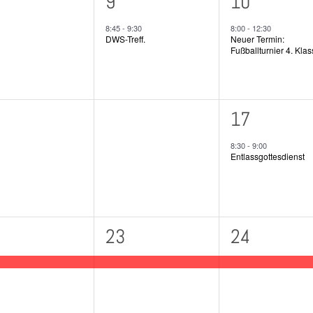
1
1
9
10
ranstaltungen,
Veranstaltung,
Veranstalt
8:45
-
9:30
8:00
-
12:30
DWS-Treff.
Neuer Termin:
Fußballturnier 4. Kla
0
1
16
17
ranstaltungen,
Veranstaltungen,
Veranstalt
8:30
-
9:00
Entlassgottesdienst
1
1
23
24
ranstaltung,
Veranstaltung,
Veranstalt