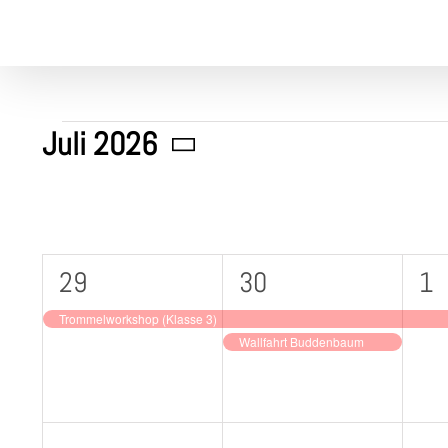
Skip
to
content
Veranstaltungen
Juli 2026
Datum
wählen.
M
Montag
D
Dienstag
M
Mi
Kalender
von
1
2
1
29
30
1
Veranstaltung,
Veranstaltungen,
Ve
Veranstaltungen
Trommelworkshop (Klasse 3)
Wallfahrt Buddenbaum