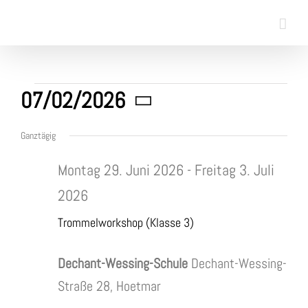
Skip
to
content
Veranstaltungen
07/02/2026
Datum
für
Ganztägig
wählen.
Montag 29. Juni 2026
-
Freitag 3. Juli
2.
2026
Juli
Trommelworkshop (Klasse 3)
2026
Dechant-Wessing-Schule
Dechant-Wessing-
Straße 28, Hoetmar