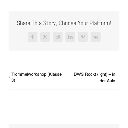
Share This Story, Choose Your Platform!
Facebook
X
Reddit
LinkedIn
Pinterest
Vk
Trommelworkshop (Klasse
DWS Rockt (light) – in
3)
der Aula