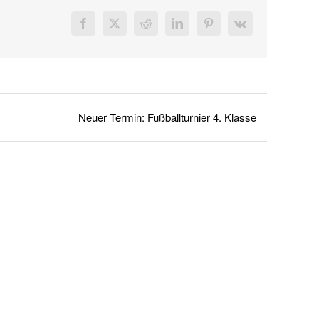
Facebook
X
Reddit
LinkedIn
Pinterest
Vk
Neuer Termin: Fußballturnier 4. Klasse