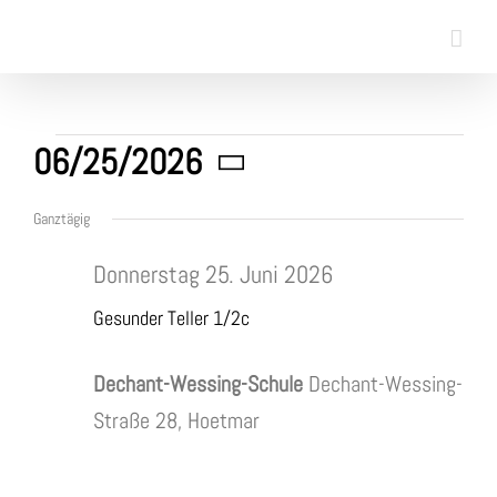
Skip
to
content
Veranstaltungen
06/25/2026
Datum
für
Ganztägig
wählen.
Donnerstag 25. Juni 2026
25.
Gesunder Teller 1/2c
Juni
Dechant-Wessing-Schule
Dechant-Wessing-
2026
Straße 28, Hoetmar