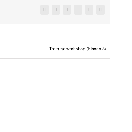
Facebook
X
Reddit
LinkedIn
Pinterest
Vk
Trommelworkshop (Klasse 3)