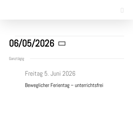
Skip
to
content
Veranstaltungen
06/05/2026
Datum
für
Ganztägig
wählen.
Freitag 5. Juni 2026
5.
Beweglicher Ferientag – unterrichtsfrei
Juni
2026