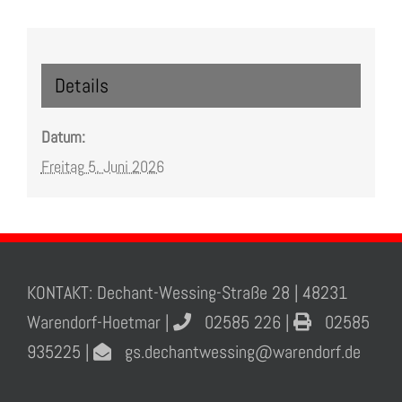
Details
Datum:
Freitag 5. Juni 2026
KONTAKT: Dechant-Wessing-Straße 28 | 48231
Warendorf-Hoetmar |
02585 226 |
02585
935225 |
gs.dechantwessing@warendorf.de