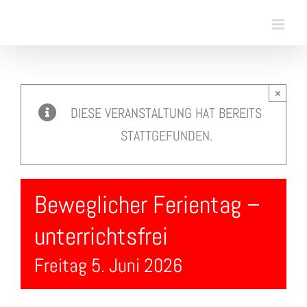
Skip
to
content
×
DIESE VERANSTALTUNG HAT BEREITS
STATTGEFUNDEN.
Beweglicher Ferientag –
unterrichtsfrei
Freitag 5. Juni 2026