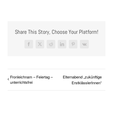
Share This Story, Choose Your Platform!
Facebook
X
Reddit
LinkedIn
Pinterest
Vk
Fronleichnam – Feiertag –
Elternabend „zukünftige
unterrichtsfrei
ErstklässlerInnen“