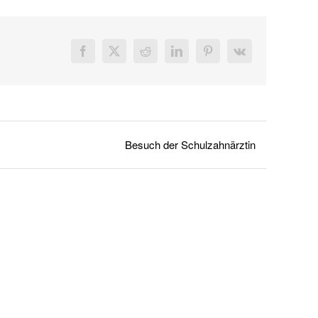
Facebook
X
Reddit
LinkedIn
Pinterest
Vk
Besuch der Schulzahnärztin