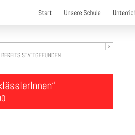
Start
Unsere Schule
Unterric
×
 BEREITS STATTGEFUNDEN.
klässlerInnen“
00