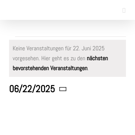
Skip
to
content
Veranstaltungen
Keine Veranstaltungen für 22. Juni 2025
für
vorgesehen. Hier geht es zu den
nächsten
Hinweis
bevorstehenden Veranstaltungen
.
22.
06/22/2025
Juni
Datum
wählen.
2025