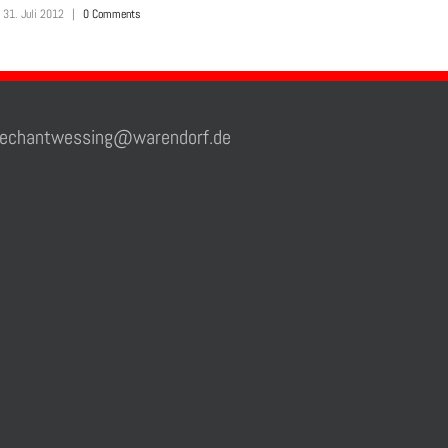
31. Juli 2012
|
0 Comments
31
chantwessing@warendorf.de