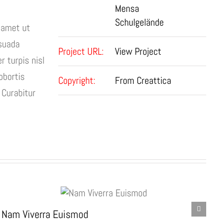
Mensa
Schulgelände
t amet ut
esuada
Project URL:
View Project
 turpis nisl
obortis
Copyright:
From Creattica
 Curabitur
Nam Viverra Euismod
C