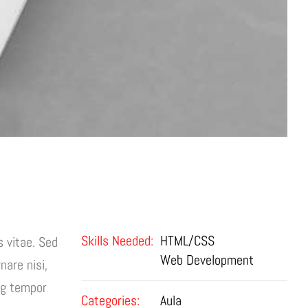
Project Details
Skills Needed:
HTML/CSS
s vitae. Sed
Web Development
nare nisi,
ing tempor
Categories:
Aula