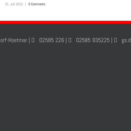
31. Juli 2012
|
0 Comments
orf-Hoetmar |
02585 226 |
02585 935225 |
gs.de