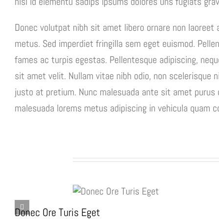
nisi id elementu sadips ipsums dolores uns fugiats grav
Donec volutpat nibh sit amet libero ornare non laoreet 
metus. Sed imperdiet fringilla sem eget euismod. Pell
fames ac turpis egestas. Pellentesque adipiscing, neque
sit amet velit. Nullam vitae nibh odio, non scelerisque n
justo at pretium. Nunc malesuada ante sit amet purus o
malesuada lorems metus adipiscing in vehicula quam 
Related Projects
Donec Ore Turis Eget