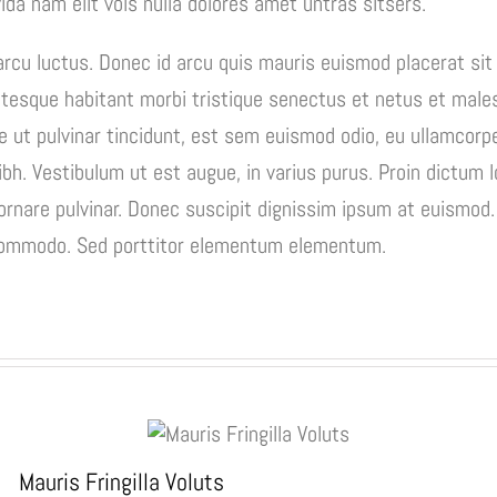
ida nam elit vols nulla dolores amet untras sitsers.
arcu luctus. Donec id arcu quis mauris euismod placerat si
entesque habitant morbi tristique senectus et netus et mal
 ut pulvinar tincidunt, est sem euismod odio, eu ullamcorper
ibh. Vestibulum ut est augue, in varius purus. Proin dictum l
rnare pulvinar. Donec suscipit dignissim ipsum at euismod.
commodo. Sed porttitor elementum elementum.
Mauris Fringilla Voluts