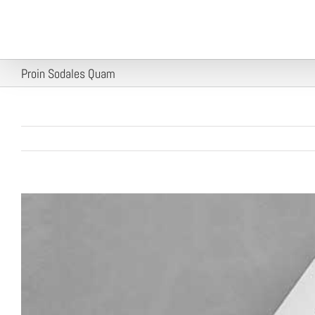
Skip
to
content
Proin Sodales Quam
View
Larger
Image