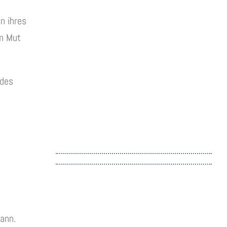
n ihres
em Mut
edes
mann.