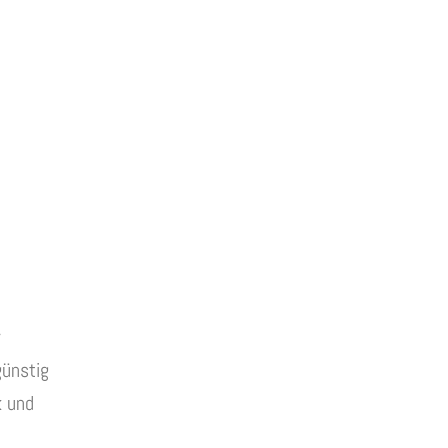
r
günstig
k und