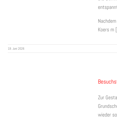
entspannt
Nachdem u
Koers m 
19. Juni 2026
Besuchst
Zur Gesta
Grundschu
wieder so