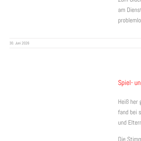
am Dienst
problemlo
30. Juni 2026
Spiel- u
Heiß her 
fand bei 
und Elter
Die Stimm