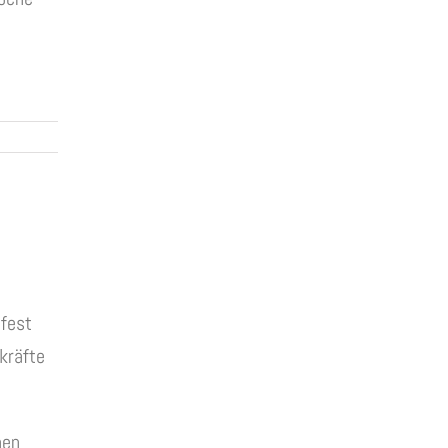
tfest
kräfte
hen