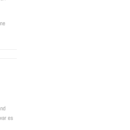
ine
und
war es