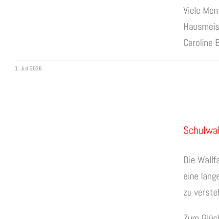
Viele Men
Hausmeis
Caroline 
1. Juli 2026
Schulwa
Die Wall
eine lang
zu verste
Zum Glüc