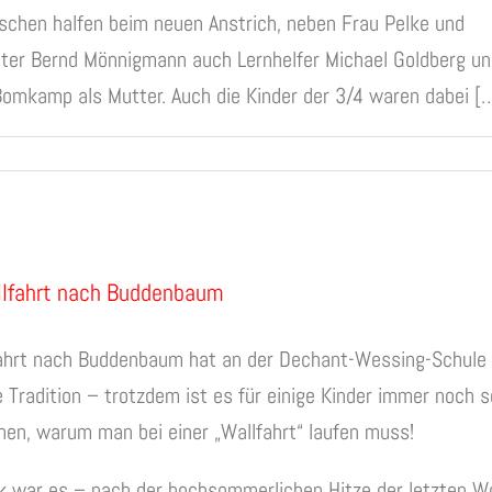
schen halfen beim neuen Anstrich, neben Frau Pelke und
ter Bernd Mönnigmann auch Lernhelfer Michael Goldberg un
Bomkamp als Mutter. Auch die Kinder der 3/4 waren dabei [
llfahrt nach Buddenbaum
fahrt nach Buddenbaum hat an der Dechant-Wessing-Schule
e Tradition – trotzdem ist es für einige Kinder immer noch 
hen, warum man bei einer „Wallfahrt“ laufen muss!
k war es – nach der hochsommerlichen Hitze der letzten 