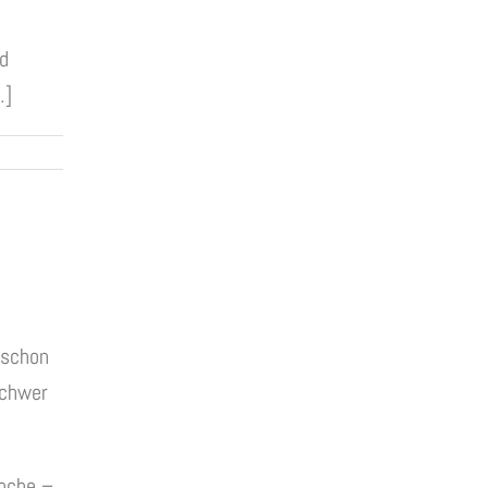
d
…]
 schon
schwer
Woche –