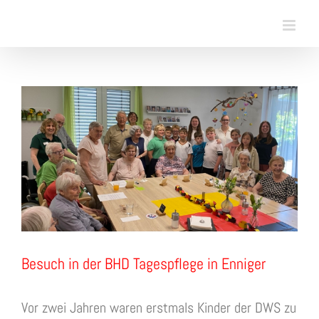
Skip
to
content
View
Larger
Image
Besuch in der BHD Tagespflege in Enniger
Vor zwei Jahren waren erstmals Kinder der DWS zu