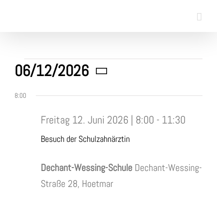
Skip
to
content
Veranstaltungen
06/12/2026
Datum
für
8:00
wählen.
Freitag 12. Juni 2026 | 8:00
-
11:30
12.
Besuch der Schulzahnärztin
Juni
Dechant-Wessing-Schule
Dechant-Wessing-
2026
Straße 28, Hoetmar