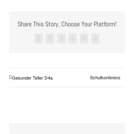
Share This Story, Choose Your Platform!
Facebook
X
Reddit
LinkedIn
Pinterest
Vk
Schulkonferenz
Gesunder Teller 3/4a