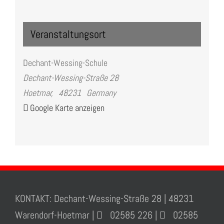
Veranstaltungsort
Dechant-Wessing-Schule
Dechant-Wessing-Straße 28
Hoetmar
,
48231
Germany
Google Karte anzeigen
KONTAKT: Dechant-Wessing-Straße 28 | 48231
Warendorf-Hoetmar |
02585 226 |
02585