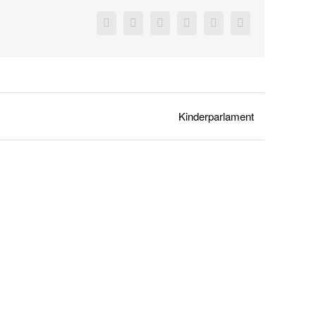
Facebook
X
Reddit
LinkedIn
Pinterest
Vk
Kinderparlament