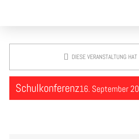
Skip
to
content
DIESE VERANSTALTUNG HAT
Schulkonferenz
16. September 20