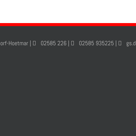
orf-Hoetmar |
02585 226 |
02585 935225 |
gs.de