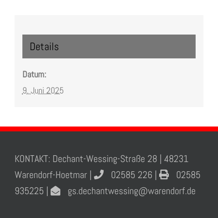
Details
Datum:
9. Juni 2025
KONTAKT: Dechant-Wessing-Straße 28 | 48231
Warendorf-Hoetmar |
02585 226 |
02585
935225 |
gs.dechantwessing@warendorf.de