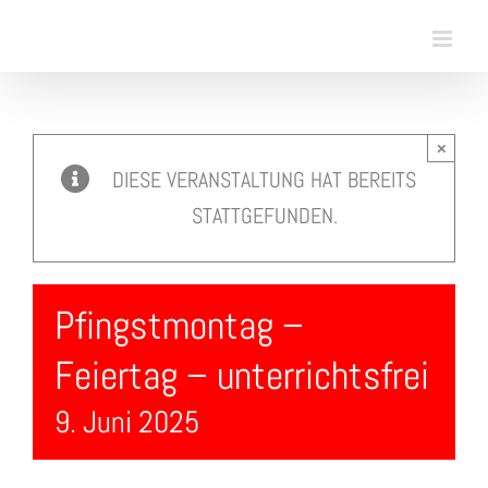
Skip
to
content
×
DIESE VERANSTALTUNG HAT BEREITS
STATTGEFUNDEN.
Pfingstmontag –
Feiertag – unterrichtsfrei
9. Juni 2025