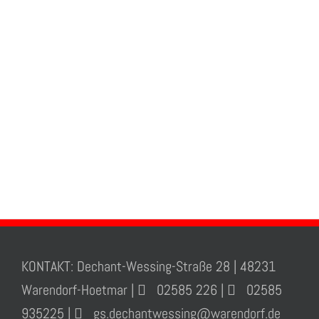
Satisfied Avada
Users!
BUY AVADA NOW!
KONTAKT: Dechant-Wessing-Straße 28 | 48231
Warendorf-Hoetmar |
02585 226 |
02585
935225 |
gs.dechantwessing@warendorf.de