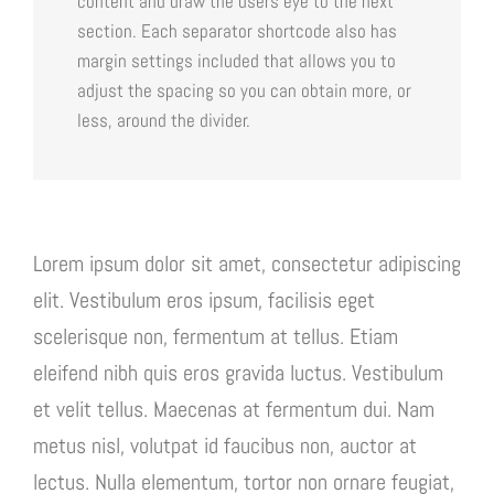
content and draw the users eye to the next
section. Each separator shortcode also has
margin settings included that allows you to
adjust the spacing so you can obtain more, or
less, around the divider.
Lorem ipsum dolor sit amet, consectetur adipiscing
elit. Vestibulum eros ipsum, facilisis eget
scelerisque non, fermentum at tellus. Etiam
eleifend nibh quis eros gravida luctus. Vestibulum
et velit tellus. Maecenas at fermentum dui. Nam
metus nisl, volutpat id faucibus non, auctor at
lectus. Nulla elementum, tortor non ornare feugiat,