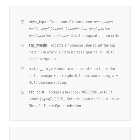
style_type
– Can be one of these values:
none, single,
double, single|dashed, double|dashed, single|dotted,
double|dotted,
or
shadow
. Sets the separator’s line style.
top_margin
– Accepts a numerical value to set the top
margin. For example
40
to increase spacing, or –
40
to
decrease spacing.
bottom_margin
– Accepts a numerical value to set the
bottom margin. For example
40
to increase spacing, or –
40
to decrease spacing.
sep_color
– Accepts a hexcode
( #000000 )
or RGBA
values
( rgba(0,0,0,0) )
. Sets the separator’s color. Leave
Blank for Theme Option selection.