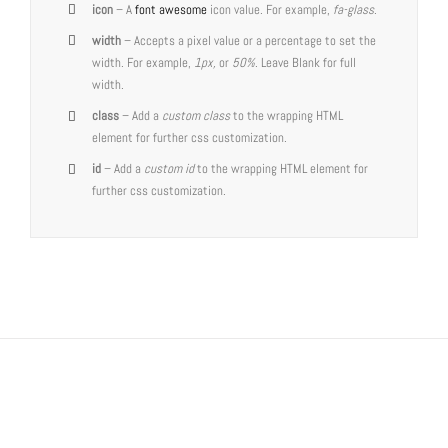
icon
– A
font awesome
icon value. For example,
fa-glass
.
width
– Accepts a pixel value or a percentage to set the
width. For example,
1px,
or
50%
. Leave Blank for full
width.
class
– Add a
custom class
to the wrapping HTML
element for further css customization.
id
– Add a
custom id
to the wrapping HTML element for
further css customization.
Join The 100,000+