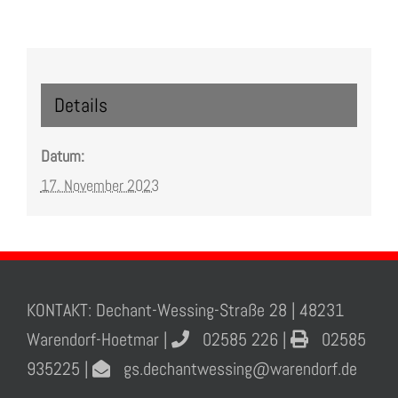
Details
Datum:
17. November 2023
KONTAKT: Dechant-Wessing-Straße 28 | 48231
Warendorf-Hoetmar |
02585 226 |
02585
935225 |
gs.dechantwessing@warendorf.de