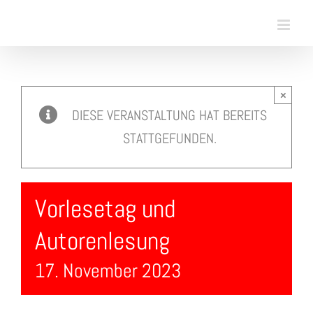
Skip
to
content
×
DIESE VERANSTALTUNG HAT BEREITS
STATTGEFUNDEN.
Vorlesetag und
Autorenlesung
17. November 2023