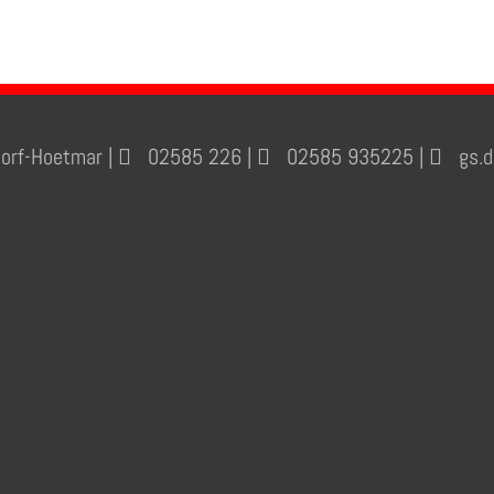
orf-Hoetmar |
02585 226 |
02585 935225 |
gs.de