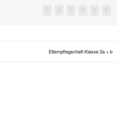
Facebook
X
Reddit
LinkedIn
Pinterest
Vk
Elternpflegschaft Klasse 2a + b