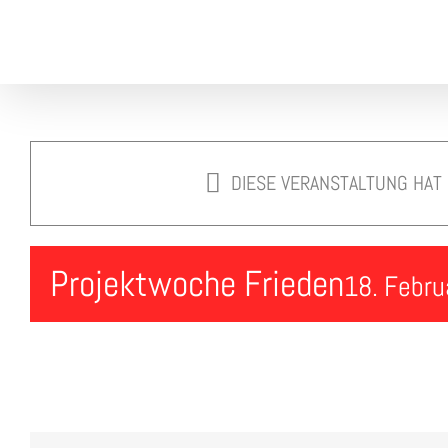
Skip
to
content
DIESE VERANSTALTUNG HAT
Projektwoche Frieden
18. Febru