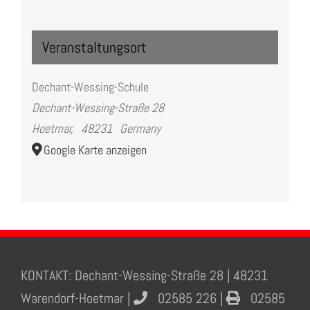
Veranstaltungsort
Dechant-Wessing-Schule
Dechant-Wessing-Straße 28
Hoetmar
,
48231
Germany
Google Karte anzeigen
KONTAKT: Dechant-Wessing-Straße 28 | 48231
Warendorf-Hoetmar |
02585 226 |
02585