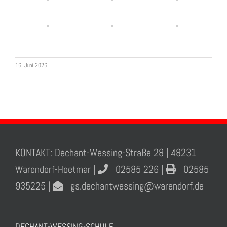
16. Juni 2026
KONTAKT: Dechant-Wessing-Straße 28 | 48231
Warendorf-Hoetmar |
02585 226 |
02585
935225 |
gs.dechantwessing@warendorf.de
DECHANT-WESSING-SCHULE