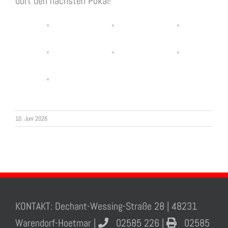
dort den nächsten Pokal!
10. Juni 2026
KONTAKT: Dechant-Wessing-Straße 28 | 48231
Warendorf-Hoetmar |
02585 226 |
02585