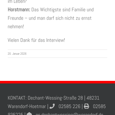
im Leben?
Horstmann:
Das Wichtigste sind Familie und
Freunde – und man darf sich nicht zu ernst
nehmen!
Vielen Dank für das Interview!
20. Januar 2026
KONTAKT: Dechant-Wessing-Straße 28 | 48231
Warendorf-Hoetmar |
02585 226 |
02585
935225 |
gs.dechantwessing@warendorf.de