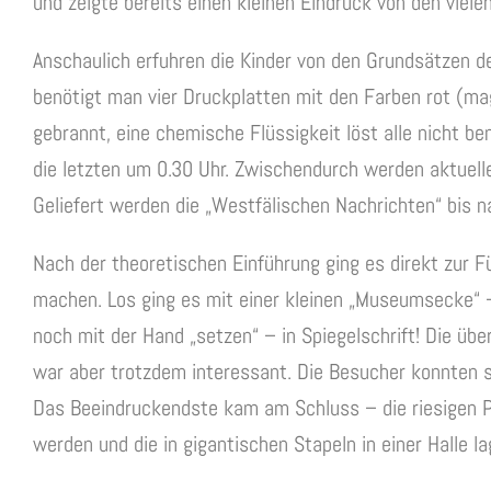
und zeigte bereits einen kleinen Eindruck von den viele
Anschaulich erfuhren die Kinder von den Grundsätzen d
benötigt man vier Druckplatten mit den Farben rot (ma
gebrannt, eine chemische Flüssigkeit löst alle nicht 
die letzten um 0.30 Uhr. Zwischendurch werden aktuell
Geliefert werden die „Westfälischen Nachrichten“ bis 
Nach der theoretischen Einführung ging es direkt zur F
machen. Los ging es mit einer kleinen „Museumsecke“ 
noch mit der Hand „setzen“ – in Spiegelschrift! Die übe
war aber trotzdem interessant. Die Besucher konnten s
Das Beeindruckendste kam am Schluss – die riesigen Pa
werden und die in gigantischen Stapeln in einer Halle