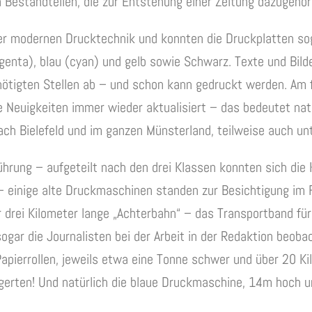
n Bestandteilen, die zur Entstehung einer Zeitung dazugehör
er modernen Drucktechnik und konnten die Druckplatten sog
genta), blau (cyan) und gelb sowie Schwarz. Texte und Bild
benötigten Stellen ab – und schon kann gedruckt werden. Am
e Neuigkeiten immer wieder aktualisiert – das bedeutet nat
nach Bielefeld und im ganzen Münsterland, teilweise auch u
ührung – aufgeteilt nach den drei Klassen konnten sich die
– einige alte Druckmaschinen standen zur Besichtigung im
r drei Kilometer lange „Achterbahn“ – das Transportband für
ogar die Journalisten bei der Arbeit in der Redaktion beob
pierrollen, jeweils etwa eine Tonne schwer und über 20 Ki
 lagerten! Und natürlich die blaue Druckmaschine, 14m hoch