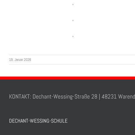
19. Januar 2026
KONTAKT: Dechant-Wessing-Straße 28 | 48231 Warend
DECHANT-WESSING-SCHULE