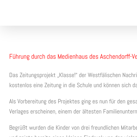
Skip
to
content
View
Führung durch das Medienhaus des Aschendorff-Ve
Larger
Image
Das Zeitungsprojekt „Klasse!“ der Westfälischen Nachr
kostenlos eine Zeitung in die Schule und können sich 
Als Vorbereitung des Projektes ging es nun für den g
Verlages erscheinen, einem der ältesten Familienunte
Begrüßt wurden die Kinder von drei freundlichen Mitarb