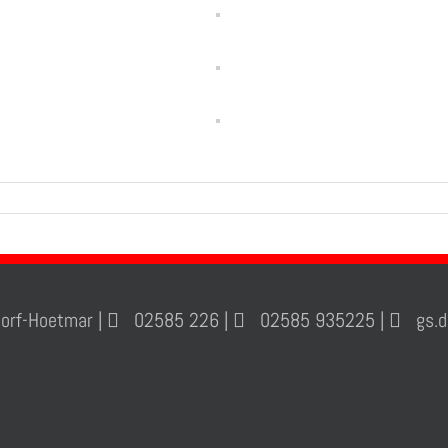
orf-Hoetmar |
02585 226 |
02585 935225 |
gs.de