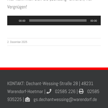
Vergnügen!
Audio-
00:00
00:00
Player
2. Dezember 2025
KONTAKT: Dechant-Wessing-Straße 28 | 48231
Warendorf-Hoetmar |
02585 226 |
02585
935225 |
gs.dechantwessing@warendorf.de